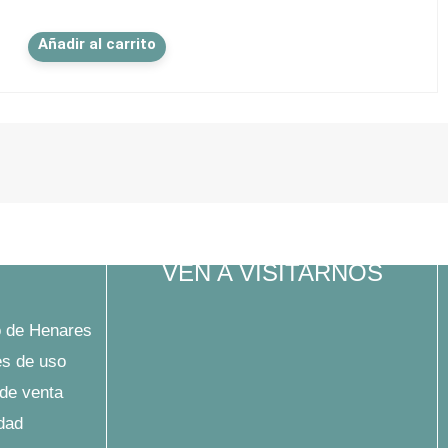
Este
Añadir al carrito
producto
tiene
múltiples
variantes.
Las
opciones
se
pueden
elegir
en
VEN A VISITARNOS
la
página
de
 de Henares
producto
es de uso
de venta
idad