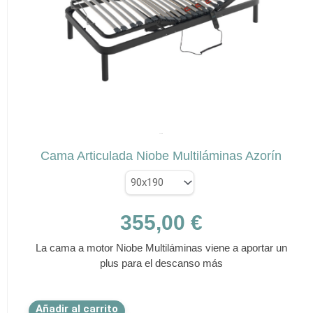
se
pueden
elegir
en
la
página
de
✕
producto
AZORÍN
Cama Articulada Niobe Multiláminas Azorín
355,00
€
La cama a motor Niobe Multiláminas viene a aportar un
plus para el descanso más
Este
Añadir al carrito