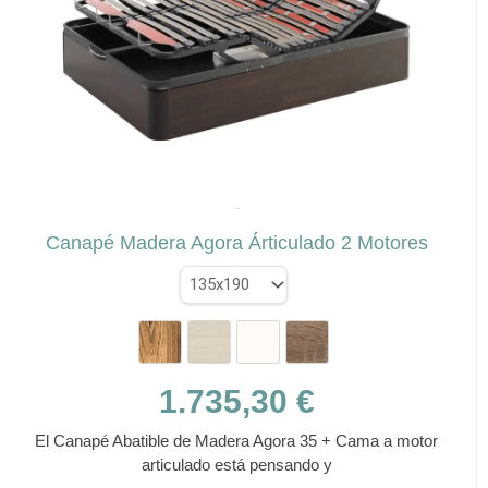
se
pueden
elegir
en
la
página
de
✕
producto
AZORÍN
Canapé Madera Agora Árticulado 2 Motores
1.735,30
€
El Canapé Abatible de Madera Agora 35 + Cama a motor
articulado está pensando y