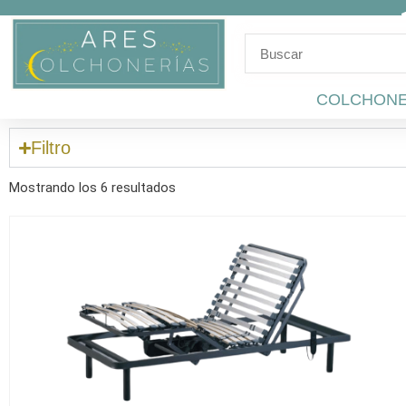
Ir
al
contenido
COLCHON
Filtro
Ordenado
por
Mostrando los 6 resultados
popularidad