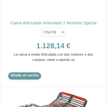
✕
SPEZIA
Cama Articulada Articulado 2 Motores Spezia
1.128,14
€
La cama a motor Articulado con dos motores y dos
cuerpos, viene a aportar un
Este
Añadir al carrito
producto
tiene
múltiples
variantes.
Las
opciones