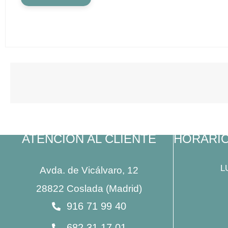
producto
tiene
múltiples
variantes.
Las
opciones
se
pueden
elegir
en
la
página
ATENCIÓN AL CLIENTE
HORARI
de
producto
L
Avda. de Vicálvaro, 12
28822 Coslada (Madrid)
916 71 99 40
682 31 17 01