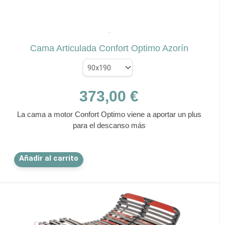
✕
AZORÍN
Cama Articulada Confort Optimo Azorín
373,00
€
La cama a motor Confort Optimo viene a aportar un plus
para el descanso más
Este
Añadir al carrito
producto
tiene
múltiples
variantes.
Las
opciones