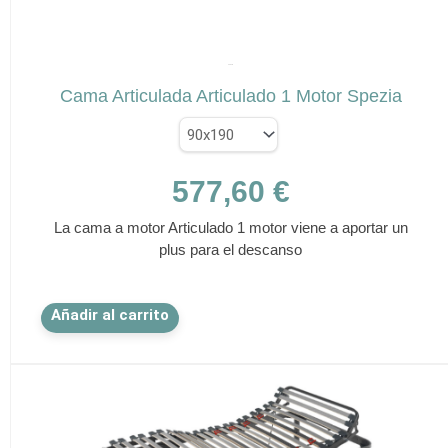
✕
SPEZIA
Cama Articulada Articulado 1 Motor Spezia
577,60
€
La cama a motor Articulado 1 motor viene a aportar un
plus para el descanso
Este
Añadir al carrito
producto
tiene
múltiples
variantes.
Las
opciones