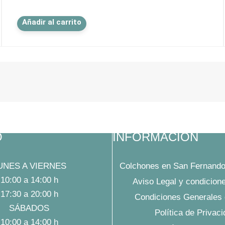
Este
Añadir al carrito
producto
tiene
múltiples
variantes.
Las
opciones
se
pueden
elegir
en
O
INFORMACIÓN
la
página
de
UNES A VIERNES
Colchones en San Fernando
producto
10:00 a 14:00 h
Aviso Legal y condicion
17:30 a 20:00 h
Condiciones Generales 
SÁBADOS
Política de Privac
10:00 a 14:00 h