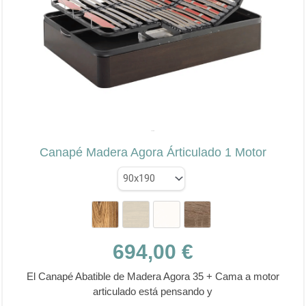
se
pueden
elegir
en
la
página
de
✕
producto
AZORÍN
Canapé Madera Agora Árticulado 1 Motor
694,00
€
El Canapé Abatible de Madera Agora 35 + Cama a motor
articulado está pensando y