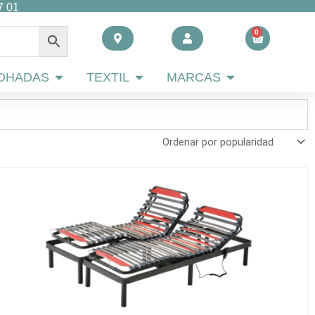
7 01
0
Carrito
 AHORRO
Abrir ALMOHADAS
Abrir TEXTIL
Abrir MARCAS
OHADAS
TEXTIL
MARCAS