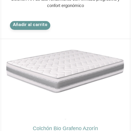
confort ergonómico
Este
Añadir al carrito
producto
tiene
múltiples
variantes.
Las
opciones
se
pueden
elegir
en
la
página
de
✕
producto
AZORÍN
cio
Colchón Bio Grafeno Azorín