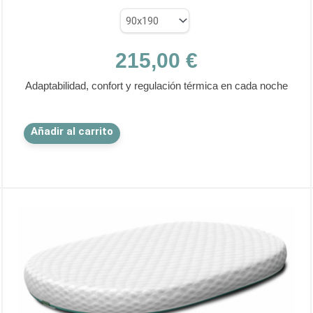
ual
,00 €.
215,00
€
Adaptabilidad, confort y regulación térmica en cada noche
Este
Añadir al carrito
producto
tiene
múltiples
variantes.
Las
opciones
se
pueden
elegir
en
la
página