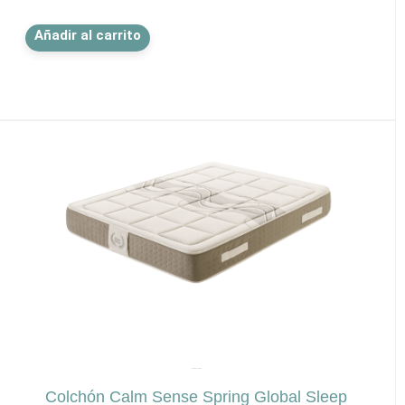
Este
Añadir al carrito
producto
tiene
múltiples
variantes.
Las
opciones
se
pueden
elegir
en
la
página
de
producto
✕
GLOBAL SLEEP
Colchón Calm Sense Spring Global Sleep