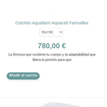
✕
FARMAFLEX
Colchón Aquafarm Aquacell Farmaflex
780,00
€
La firmeza que sostiene tu cuerpo y la adaptabilidad que
libera la presión para que
Este
Añadir al carrito
producto
tiene
múltiples
variantes.
Las
opciones