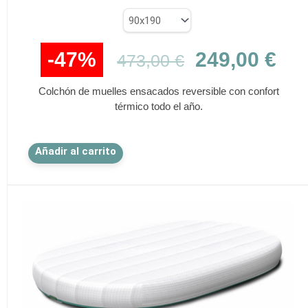
original
act
era:
es:
473,00 €.
249
-47%
249,00
€
473,00
€
Colchón de muelles ensacados reversible con confort
térmico todo el año.
Este
Añadir al carrito
producto
tiene
múltiples
variantes.
Las
opciones
se
pueden
elegir
en