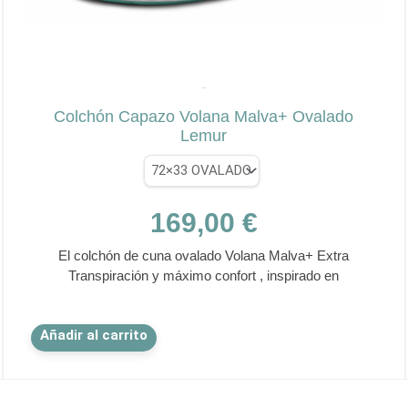
de
producto
✕
LEMUR
Colchón Capazo Volana Malva+ Ovalado
Lemur
169,00
€
El colchón de cuna ovalado Volana Malva+ Extra
Transpiración y máximo confort , inspirado en
Este
Añadir al carrito
producto
tiene
múltiples