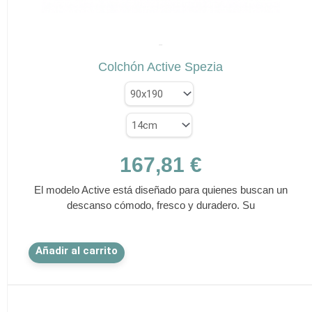
✕
SPEZIA
Colchón Active Spezia
167,81
€
El modelo Active está diseñado para quienes buscan un
descanso cómodo, fresco y duradero. Su
Este
Añadir al carrito
producto
tiene
múltiples
variantes.