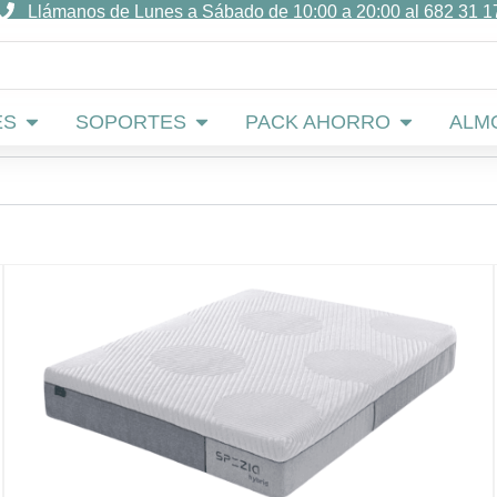
Llámanos de Lunes a Sábado de 10:00 a 20:00 al 682 31 1
Abrir COLCHONES
Abrir SOPORTES
Abrir PACK
ES
SOPORTES
PACK AHORRO
ALM