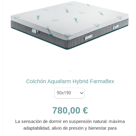
Las
opciones
se
pueden
elegir
en
la
página
de
✕
producto
FARMAFLEX
Colchón Aquafarm Hybrid Farmaflex
780,00
€
La sensación de dormir en suspensión natural: máxima
adaptabilidad, alivio de presión y bienestar para