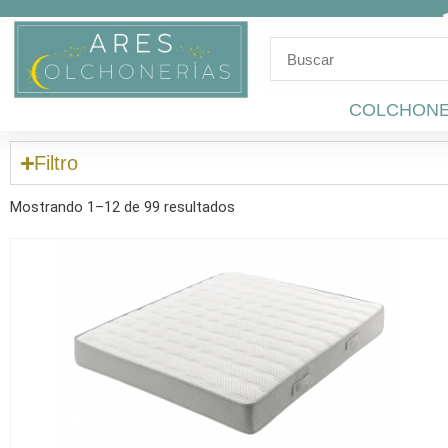
Ir
al
contenido
COLCHON
Filtro
Ordenado
por
Mostrando 1–12 de 99 resultados
popularidad