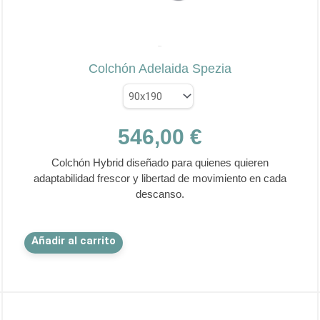
✕
SPEZIA
Colchón Adelaida Spezia
546,00
€
Colchón Hybrid diseñado para quienes quieren
adaptabilidad frescor y libertad de movimiento en cada
descanso.
Este
Añadir al carrito
producto
tiene
múltiples
variantes.
Las