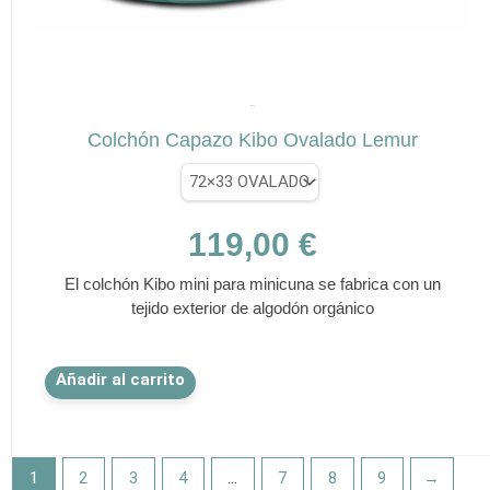
la
página
de
✕
producto
LEMUR
Colchón Capazo Kibo Ovalado Lemur
119,00
€
El colchón Kibo mini para minicuna se fabrica con un
tejido exterior de algodón orgánico
Este
Añadir al carrito
producto
tiene
múltiples
variantes.
1
2
3
4
…
7
8
9
→