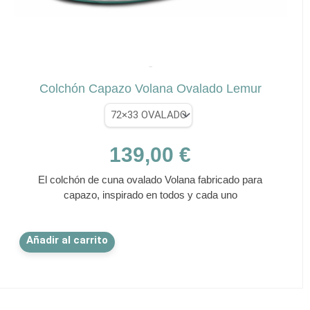
página
de
producto
✕
LEMUR
Colchón Capazo Volana Ovalado Lemur
139,00
€
El colchón de cuna ovalado Volana fabricado para
capazo, inspirado en todos y cada uno
Este
Añadir al carrito
producto
tiene
múltiples
variantes.