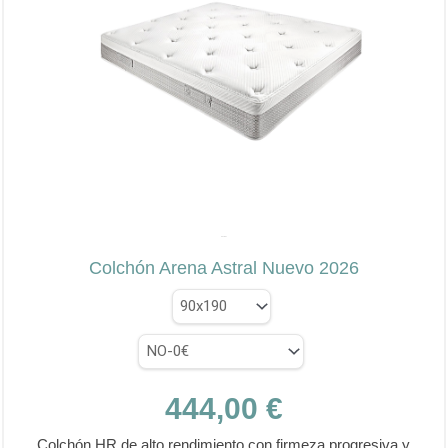
opciones
se
pueden
elegir
en
la
página
de
producto
✕
ASTRAL
Colchón Arena Astral Nuevo 2026
444,00
€
Colchón HR de alto rendimiento con firmeza progresiva y