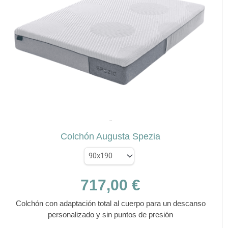
se
pueden
elegir
en
la
página
de
producto
✕
SPEZIA
Colchón Augusta Spezia
717,00
€
Colchón con adaptación total al cuerpo para un descanso
personalizado y sin puntos de presión