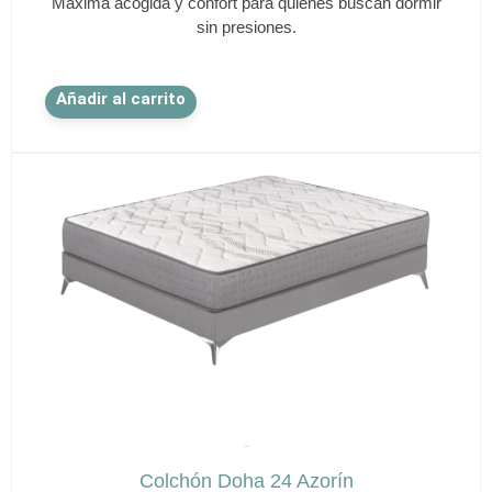
Máxima acogida y confort para quienes buscan dormir
sin presiones.
Este
Añadir al carrito
producto
tiene
múltiples
variantes.
Las
opciones
se
pueden
elegir
en
la
página
de
✕
producto
AZORÍN
Colchón Doha 24 Azorín