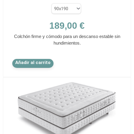
189,00
€
Colchón firme y cómodo para un descanso estable sin
hundimientos.
Este
Añadir al carrito
producto
tiene
múltiples
variantes.
Las
opciones
se
pueden
elegir
en
la