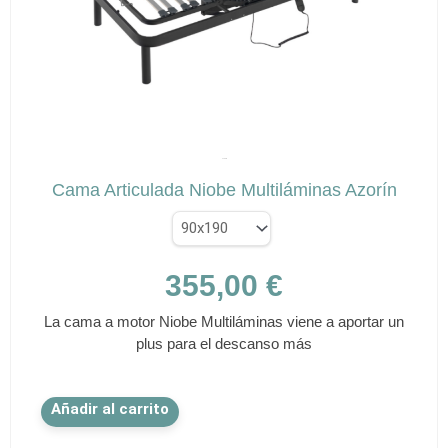
pueden
elegir
en
la
página
de
✕
producto
AZORÍN
Cama Articulada Niobe Multiláminas Azorín
355,00
€
La cama a motor Niobe Multiláminas viene a aportar un
plus para el descanso más
Este
Añadir al carrito
producto
tiene