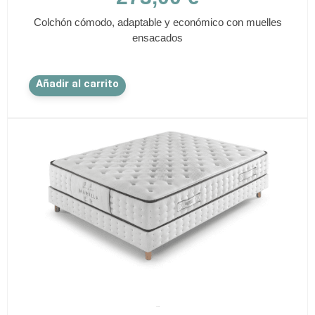
Colchón cómodo, adaptable y económico con muelles
ensacados
Este
Añadir al carrito
producto
tiene
múltiples
variantes.
Las
opciones
se
pueden
elegir
en
la
página
de
✕
producto
AZORÍN