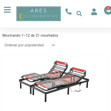
Ir
al
0
Ca
contenido
Ordenado
por
Mostrando 1–12 de 21 resultados
popularidad