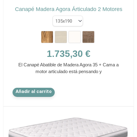
Canapé Madera Agora Árticulado 2 Motores
1.735,30
€
El Canapé Abatible de Madera Agora 35 + Cama a
motor articulado está pensando y
Este
Añadir al carrito
producto
tiene
múltiples
variantes.
Las
opciones
se