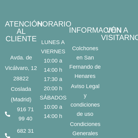
ATENCIÓN
HORARIO
INFORMACIÓN
VEN A
AL
VISITARN
CLIENTE
LUNES A
Colchones
VIERNES
Avda. de
en San
10:00 a
Fernando de
Vicálvaro, 12
14:00 h
Henares
28822
17:30 a
Aviso Legal
20:00 h
Coslada
y
SÁBADOS
(Madrid)
condiciones
10:00 a
916 71
de uso
14:00 h
99 40
Condiciones
682 31
Generales