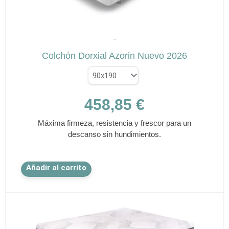
página
de
✕
producto
AZORÍN
Colchón Dorxial Azorin Nuevo 2026
458,85
€
Máxima firmeza, resistencia y frescor para un
descanso sin hundimientos.
Este
Añadir al carrito
producto
tiene
múltiples
variantes.
Las