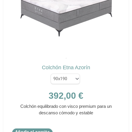
opciones
se
pueden
elegir
en
la
página
de
✕
producto
AZORÍN
Colchón Etna Azorín
392,00
€
Colchón equilibrado con visco premium para un
descanso cómodo y estable
Este
Añadir al carrito