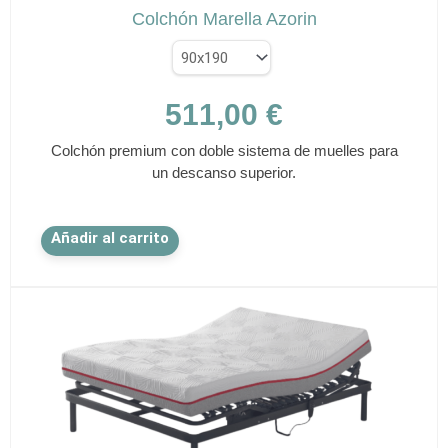
Colchón Marella Azorin
511,00
€
Colchón premium con doble sistema de muelles para
un descanso superior.
Este
Añadir al carrito
producto
tiene
múltiples
variantes.
Las
opciones
se
pueden
elegir