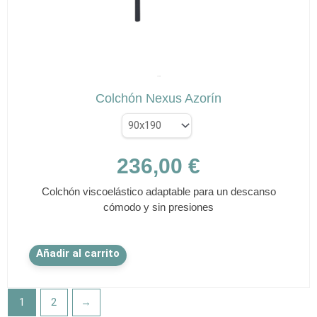
en
la
página
de
✕
producto
AZORÍN
Colchón Nexus Azorín
236,00
€
Colchón viscoelástico adaptable para un descanso
cómodo y sin presiones
Este
Añadir al carrito
producto
tiene
múltiples
1
2
→
variantes.