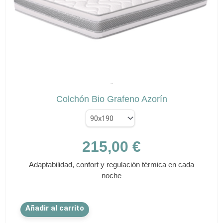
pueden
elegir
en
la
página
de
✕
producto
AZORÍN
Colchón Bio Grafeno Azorín
215,00
€
Adaptabilidad, confort y regulación térmica en cada
noche
Este
Añadir al carrito
producto