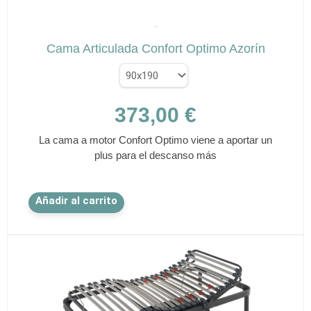
✕
AZORÍN
Cama Articulada Confort Optimo Azorín
373,00
€
La cama a motor Confort Optimo viene a aportar un
plus para el descanso más
Este
Añadir al carrito
producto
tiene
múltiples
variantes.
Las
opciones
se