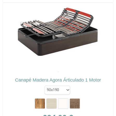
múltiples
variantes.
Las
opciones
se
pueden
elegir
en
la
página
de
✕
producto
AZORÍN
Canapé Madera Agora Árticulado 1 Motor