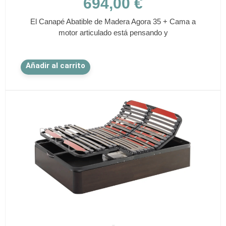
694,00
€
El Canapé Abatible de Madera Agora 35 + Cama a
motor articulado está pensando y
Este
Añadir al carrito
producto
tiene
múltiples
variantes.
Las
opciones
se
pueden
elegir
en
la
página
de
✕
producto
AZORÍN