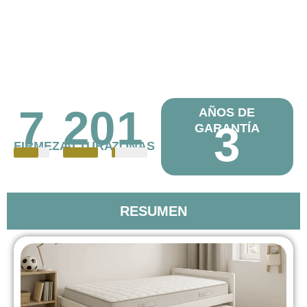
7
20
1
AÑOS DE
3
GARANTÍA
FIRMEZA
ALTURA
ZONAS
RESUMEN