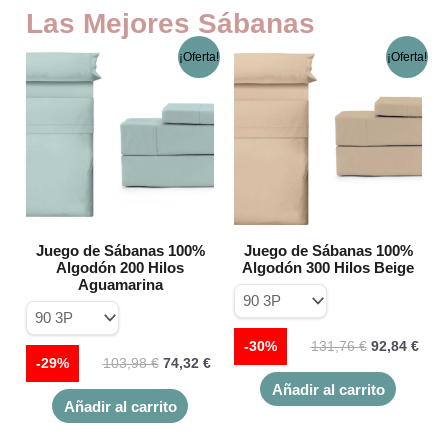
Las Mejores Sábanas
El
El
El
El
Este
Este
¡Oferta!
¡Oferta!
precio
precio
precio
prec
producto
product
original
actual
original
actu
tiene
tiene
era:
es:
era:
es:
múltiples
múltiple
103,98 €.
74,32 €.
131,76 €.
92,8
variantes.
variante
Las
Las
opciones
opcione
se
se
pueden
pueden
elegir
elegir
Juego de Sábanas 100%
Juego de Sábanas 100%
Algodón 200 Hilos
Algodón 300 Hilos Beige
en
en
Aguamarina
la
la
página
página
de
de
-30%
131,76
€
92,84
€
producto
product
-29%
103,98
€
74,32
€
Añadir al carrito
Añadir al carrito