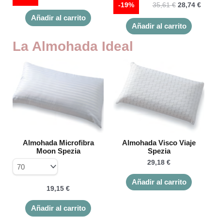
-19%
35,61
€
28,74
€
de
de
producto
product
Añadir al carrito
Añadir al carrito
La Almohada Ideal
Este
producto
tiene
múltiples
variantes.
Las
opciones
se
Almohada Microfibra
Almohada Visco Viaje
pueden
Moon Spezia
Spezia
elegir
29,18
€
en
la
Añadir al carrito
página
19,15
€
de
Añadir al carrito
producto