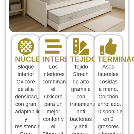
NÚCLEO
INTERIORES
TEJIDOS
TERMINA
Bloque
Los
Tejido
Asas
interior
interiores
Strech
laterales
Oxicore
combinan
de alto
cosidas
de alta
el
gramaje
a mano.
densidad,
Oxicore
con
Colchón
con gran
para un
tratamiento
enrollado.
adaptabilidad
mejor
anti
Disponible
y
confort y
bacterias
en 2
resistencia.
el
y anti
grosores