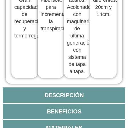
Gran
Fibersoft,
ácaros.
diferentes:
capacidad
para
Acolchado
20cm y
de
incrementar
con
14cm.
recuperación
la
maquinaria
y
transpiración.
de
termorregulación
última
generación
con
sistema
de tapa
a tapa.
DESCRIPCIÓN
BENEFICIOS
MATERIALES