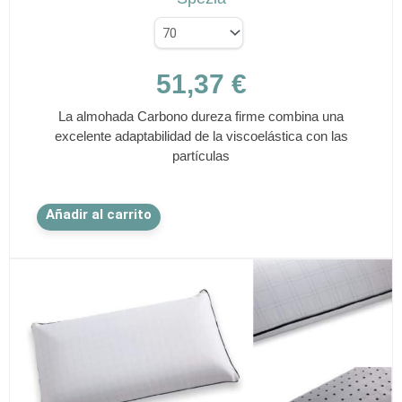
51,37
€
La almohada Carbono dureza firme combina una
excelente adaptabilidad de la viscoelástica con las
partículas
Este
Añadir al carrito
producto
tiene
múltiples
variantes.
Las
opciones
se
pueden
elegir