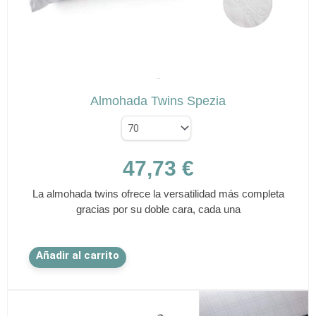
en
la
página
de
✕
producto
SPEZIA
Almohada Twins Spezia
47,73
€
La almohada twins ofrece la versatilidad más completa
gracias por su doble cara, cada una
Este
Añadir al carrito
producto
tiene
múltiples
variantes.