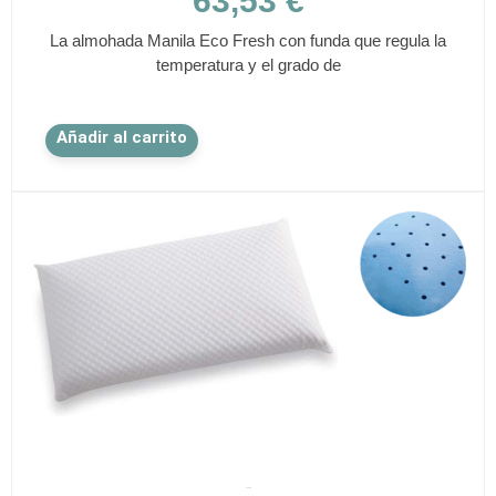
63,53
€
La almohada Manila Eco Fresh con funda que regula la
temperatura y el grado de
Este
Añadir al carrito
producto
tiene
múltiples
variantes.
Las
opciones
se
pueden
elegir
en
la
página
de
✕
producto
SPEZIA