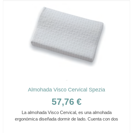
múltiples
variantes.
Las
opciones
se
pueden
elegir
en
la
página
de
producto
SPEZIA
Almohada Visco Cervical Spezia
57,76
€
La almohada Visco Cervical, es una almohada
ergonómica diseñada dormir de lado. Cuenta con dos