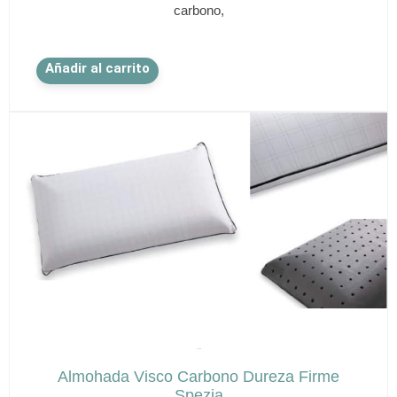
carbono,
Este
Añadir al carrito
producto
tiene
múltiples
variantes.
Las
opciones
se
pueden
elegir
en
la
página
de
✕
producto
SPEZIA
Almohada Visco Carbono Dureza Firme
Spezia