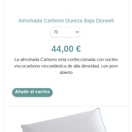
✕
DORWELL
Almohada Carbono Dureza Baja Dorwell
44,00
€
La almohada Carbono está confeccionada con núcleo
viscocarbono viscoelástica de alta densidad, con poro
abierto
Este
Añadir al carrito
producto
tiene
múltiples
variantes.
Las
opciones