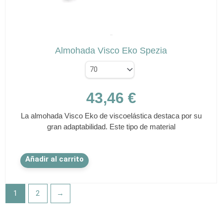
página
de
✕
producto
SPEZIA
Almohada Visco Eko Spezia
43,46
€
La almohada Visco Eko de viscoelástica destaca por su
gran adaptabilidad. Este tipo de material
Este
Añadir al carrito
producto
tiene
múltiples
1
2
→
variantes.
Las
opciones