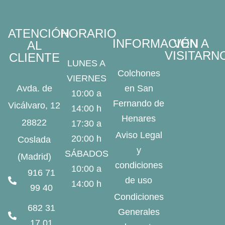
ATENCIÓN
HORARIO
INFORMACIÓN
VEN A
AL
VISITARN
CLIENTE
LUNES A
Colchones
VIERNES
Avda. de
en San
10:00 a
Fernando de
Vicálvaro, 12
14:00 h
Henares
28822
17:30 a
Aviso Legal
20:00 h
Coslada
y
SÁBADOS
(Madrid)
condiciones
10:00 a
916 71
de uso
14:00 h
99 40
Condiciones
682 31
Generales
17 01