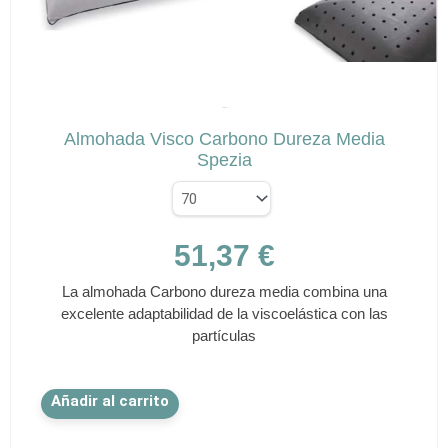
en
la
página
de
✕
producto
SPEZIA
Almohada Visco Carbono Dureza Media
Spezia
51,37
€
La almohada Carbono dureza media combina una
excelente adaptabilidad de la viscoelástica con las
partículas
Este
Añadir al carrito
producto
tiene