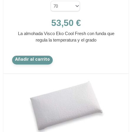
53,50
€
La almohada Visco Eko Cool Fresh con funda que
regula la temperatura y el grado
Este
Añadir al carrito
producto
tiene
múltiples
variantes.
Las
opciones
se
pueden
elegir
en
la