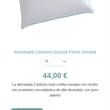
se
pueden
elegir
en
la
página
de
✕
producto
DORWELL
Almohada Carbono Dureza Firme Dorwell
44,00
€
La almohada Carbono está confeccionada con núcleo
viscocarbono viscoelástica de alta densidad, con poro
abierto
Este