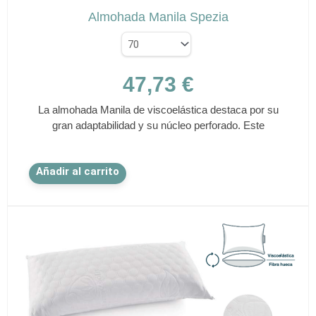
Almohada Manila Spezia
47,73
€
La almohada Manila de viscoelástica destaca por su
gran adaptabilidad y su núcleo perforado. Este
Este
Añadir al carrito
producto
tiene
múltiples
variantes.
Las
opciones
se
pueden
elegir