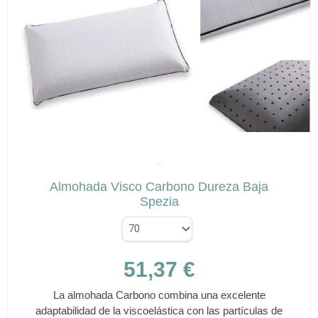
Las
opciones
se
pueden
elegir
en
la
página
de
✕
producto
SPEZIA
Almohada Visco Carbono Dureza Baja
Spezia
51,37
€
La almohada Carbono combina una excelente
adaptabilidad de la viscoelástica con las partículas de