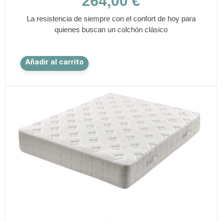
264,00
€
La resistencia de siempre con el confort de hoy para
quienes buscan un colchón clásico
Este
Añadir al carrito
producto
tiene
múltiples
variantes.
Las
opciones
se
pueden
elegir
en
la
página
de
✕
producto
SPEZIA