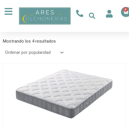
Ir
al
0
Ca
contenido
Ordenado
por
Mostrando los 4 resultados
popularidad