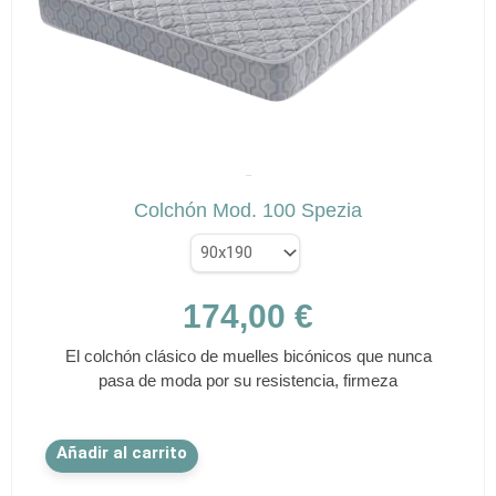
pueden
elegir
en
la
página
de
✕
producto
SPEZIA
Colchón Mod. 100 Spezia
174,00
€
El colchón clásico de muelles bicónicos que nunca
pasa de moda por su resistencia, firmeza
Este
Añadir al carrito
producto
tiene