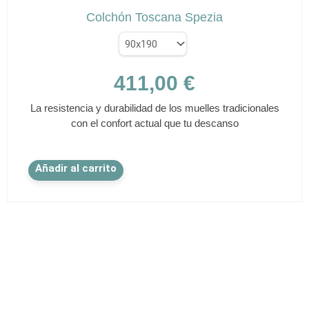
Colchón Toscana Spezia
411,00
€
La resistencia y durabilidad de los muelles tradicionales
con el confort actual que tu descanso
Este
Añadir al carrito
producto
tiene
múltiples
variantes.
Las
opciones
se
pueden
elegir