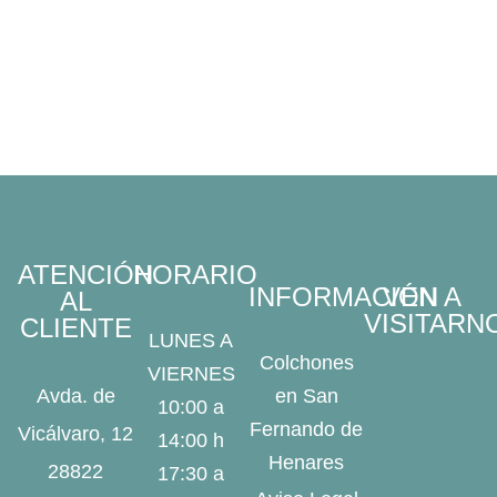
en
la
página
de
producto
ATENCIÓN
HORARIO
INFORMACIÓN
VEN A
AL
VISITARN
CLIENTE
LUNES A
Colchones
VIERNES
Avda. de
en San
10:00 a
Fernando de
Vicálvaro, 12
14:00 h
Henares
28822
17:30 a