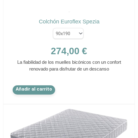
✕
SPEZIA
Colchón Euroflex Spezia
274,00
€
La fiabilidad de los muelles bicónicos con un confort
renovado para disfrutar de un descanso
Este
Añadir al carrito
producto
tiene
múltiples
variantes.
Las
opciones
se