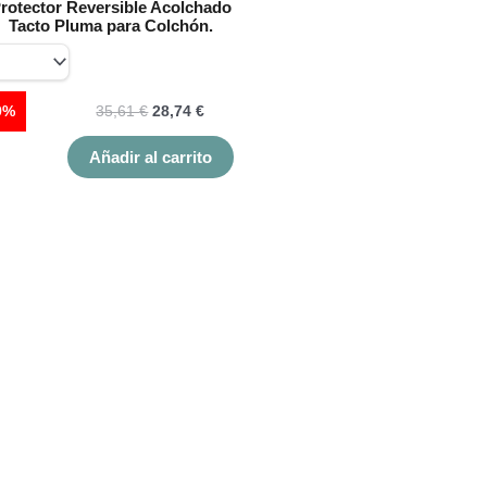
rotector Reversible Acolchado
la
Tacto Pluma para Colchón.
página
de
producto
9%
35,61
€
28,74
€
Añadir al carrito