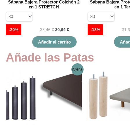
Sábana Bajera Protector Colchón 2
Sábana Bajera Prot
la
la
en 1 STRETCH
en 1 Te
página
pá
de
d
producto
pr
-20%
38,46
€
30,64
€
-18%
31,
Añadir al carrito
Añadi
Añade las Patas
El
El
Este
¡Oferta!
precio
precio
producto
original
actual
tiene
era:
es:
múltiples
7,00 €.
5,00 €.
variantes.
Las
opciones
se
pueden
elegir