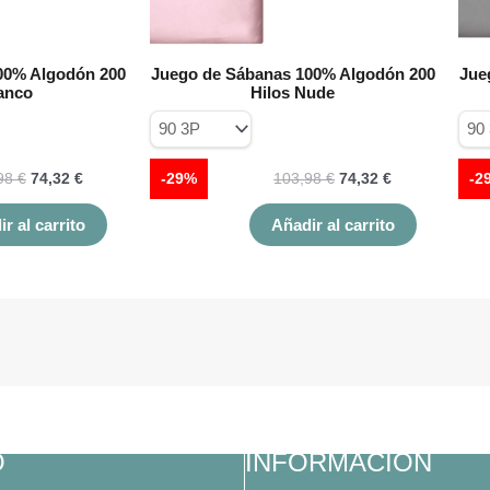
en
en
la
la
página
página
00% Algodón 200
Juego de Sábanas 100% Algodón 200
Jue
de
de
lanco
Hilos Nude
producto
producto
98
€
74,32
€
-29%
103,98
€
74,32
€
-2
r al carrito
Añadir al carrito
O
INFORMACIÓN