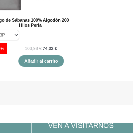
en
la
página
go de Sábanas 100% Algodón 200
de
Hilos Perla
producto
9%
103,98
€
74,32
€
Añadir al carrito
VEN A VISITARNOS