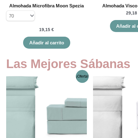
en
Almohada Microfibra Moon Spezia
Almohada Visco 
la
29,1
página
de
Añadir al 
producto
19,15
€
Añadir al carrito
Las Mejores Sábanas
El
El
Este
¡Oferta!
precio
precio
producto
original
actual
tiene
era:
es:
múltiples
103,98 €.
74,32 €.
variantes.
Las
opciones
se
pueden
elegir