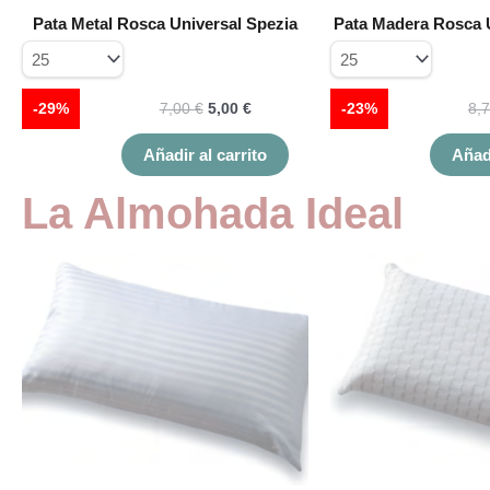
en
Pata Metal Rosca Universal Spezia
Pata Madera Rosca 
la
página
de
producto
-29%
7,00
€
5,00
€
-23%
8,
Añadir al carrito
Añadi
La Almohada Ideal
Este
producto
tiene
múltiples
variantes.
Las
opciones
se
pueden
elegir