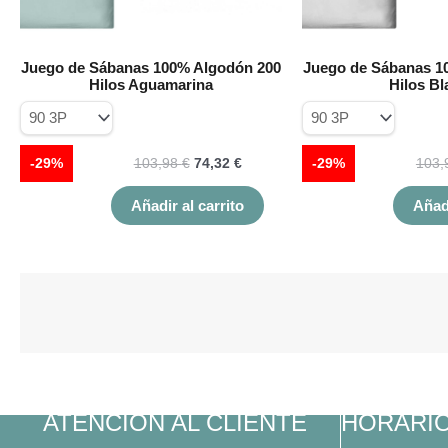
en
la
página
Juego de Sábanas 100% Algodón 200
Juego de Sábanas 1
de
Hilos Aguamarina
Hilos B
producto
-29%
103,98
€
74,32
€
-29%
103,
Añadir al carrito
Añadi
ATENCIÓN AL CLIENTE
HORARI