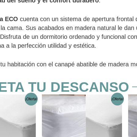
dad del sueño y el confort duradero
.
ra ECO
cuenta con un sistema de apertura frontal qu
la cama. Sus acabados en madera natural le dan u
 Disfruta de un dormitorio ordenado y funcional co
 a la perfección utilidad y estética.
tu habitación con el canapé abatible de madera 
ETA TU DESCANSO
El
El
El
El
Este
Este
¡Oferta!
¡Oferta!
precio
precio
precio
precio
producto
producto
original
actual
original
actual
tiene
tiene
era:
es:
era:
es:
múltiples
múltiples
31,69 €.
26,13 €.
29,56 €.
24,70 €.
variantes.
variantes.
Las
Las