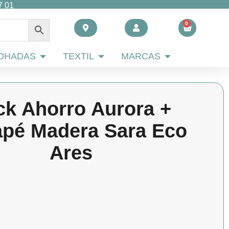
7 01
0
Carrito
 AHORRO
Abrir ALMOHADAS
Abrir TEXTIL
Abrir MARCAS
OHADAS
TEXTIL
MARCAS
ck Ahorro Aurora +
pé Madera Sara Eco
Ares
El
El
precio
precio
original
actual
era:
es:
691,20 €.
476,00 €.