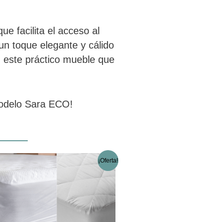
e facilita el acceso al
n toque elegante y cálido
n este práctico mueble que
modelo Sara ECO!
El
El
Este
¡Oferta!
precio
precio
producto
original
actual
tiene
era:
es:
múltiples
35,61 €.
28,74 €.
variantes.
Las