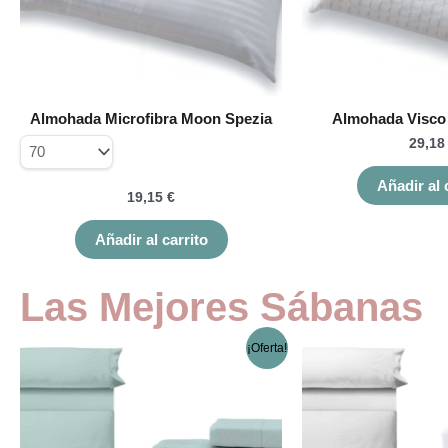
opciones
se
pueden
elegir
en
Almohada Microfibra Moon Spezia
Almohada Visco 
la
29,1
página
de
Añadir al 
producto
19,15
€
Añadir al carrito
Las Mejores Sábanas
El
El
Este
¡Oferta!
precio
precio
producto
original
actual
tiene
era:
es:
múltiples
103,98 €.
74,32 €.
variantes.