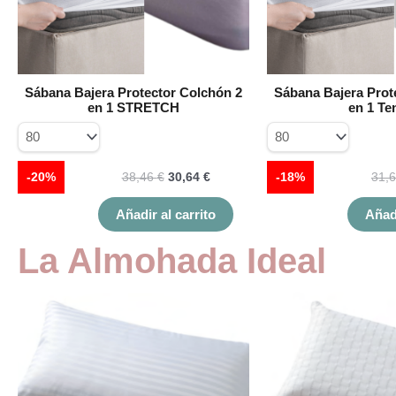
opciones
se
pueden
elegir
en
Sábana Bajera Protector Colchón 2
Sábana Bajera Prot
la
en 1 STRETCH
en 1 Te
página
de
producto
-20%
38,46
€
30,64
€
-18%
31,
Añadir al carrito
Añadi
La Almohada Ideal
Este
producto
tiene
múltiples
variantes.
Las