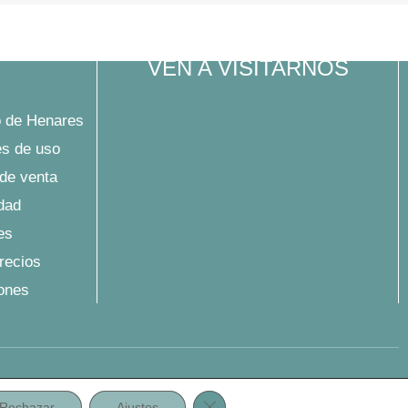
VEN A VISITARNOS
 de Henares
es de uso
de venta
idad
es
precios
iones
Cerrar el banner de cookies RG
Rechazar
Ajustes