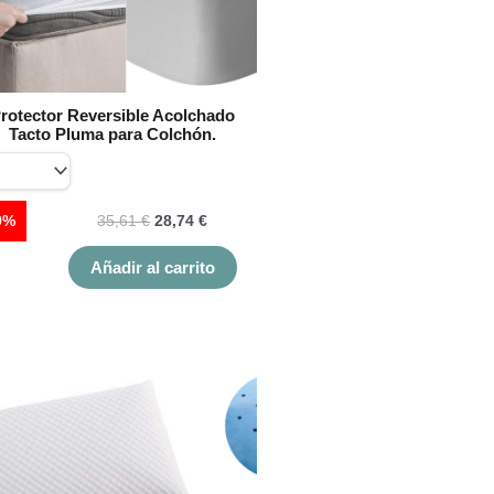
opciones
se
pueden
elegir
en
rotector Reversible Acolchado
la
Tacto Pluma para Colchón.
página
de
producto
9%
35,61
€
28,74
€
Añadir al carrito
Este
producto
tiene
múltiples
variantes.
Las