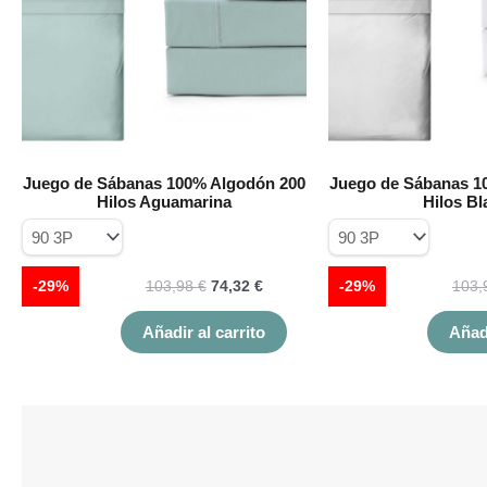
Las
opciones
se
pueden
elegir
en
la
página
Juego de Sábanas 100% Algodón 200
Juego de Sábanas 1
de
Hilos Aguamarina
Hilos B
producto
-29%
103,98
€
74,32
€
-29%
103,
Añadir al carrito
Añadi