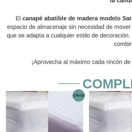
la cali
El
canapé abatible de madera modelo Sa
espacio de almacenaje sin necesidad de mover 
que se adapta a cualquier estilo de decoración.
combina
¡Aprovecha al máximo cada rincón de 
COMPL
El
El
Este
¡Oferta!
precio
precio
producto
original
actual
tiene
era:
es:
múltiples
38,46 €.
30,64 €.
variantes.
Las