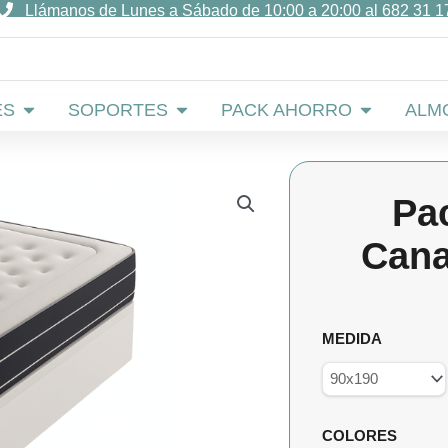
Llámanos de Lunes a Sábado de 10:00 a 20:00 al 682 31 1
Abrir COLCHONES
Abrir SOPORTES
Abrir PACK
ES
SOPORTES
PACK AHORRO
ALM
Pa
Cana
Pack
MEDIDA
Ahorro
Aurora
+
Canapé
COLORES
Madera