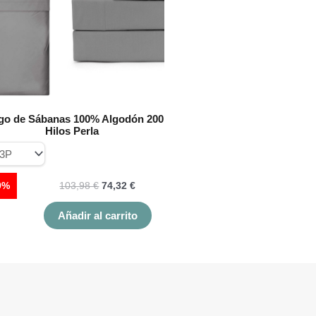
Las
opciones
se
pueden
elegir
en
la
página
go de Sábanas 100% Algodón 200
de
Hilos Perla
producto
9%
103,98
€
74,32
€
Añadir al carrito