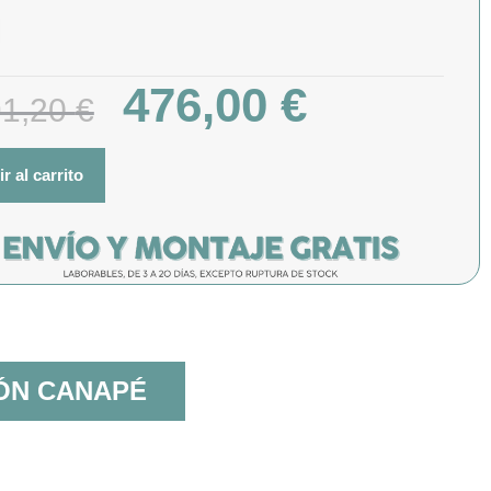
476,00
€
91,20
€
r al carrito
ÓN CANAPÉ