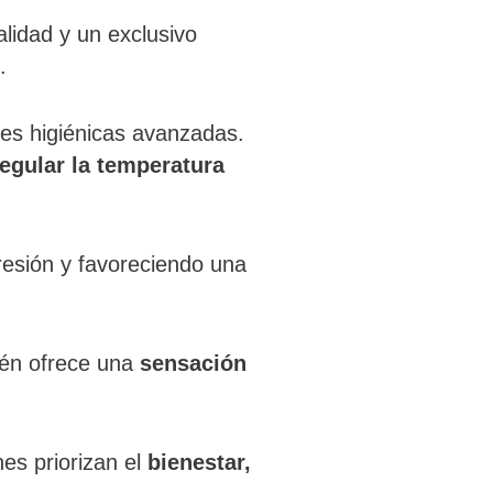
alidad y un exclusivo
.
des higiénicas avanzadas.
regular la temperatura
resión y favoreciendo una
ién ofrece una
sensación
nes priorizan el
bienestar,