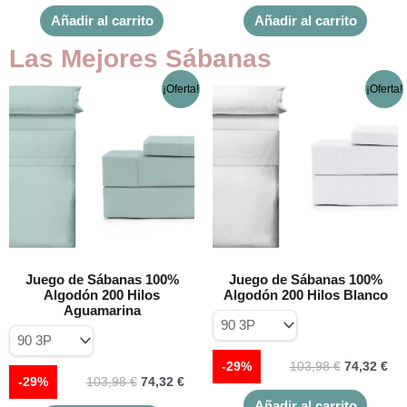
Añadir al carrito
Añadir al carrito
Las Mejores Sábanas
El
El
El
El
Este
Este
¡Oferta!
¡Oferta!
precio
precio
precio
pre
producto
produc
original
actual
original
act
tiene
tiene
era:
es:
era:
es:
múltiples
múltipl
103,98 €.
74,32 €.
103,98 €.
74,
variantes.
variant
Las
Las
opciones
opcion
se
se
pueden
puede
elegir
elegir
Juego de Sábanas 100%
Juego de Sábanas 100%
en
en
Algodón 200 Hilos
Algodón 200 Hilos Blanco
la
la
Aguamarina
página
página
de
de
producto
produc
-29%
103,98
€
74,32
€
-29%
103,98
€
74,32
€
Añadir al carrito