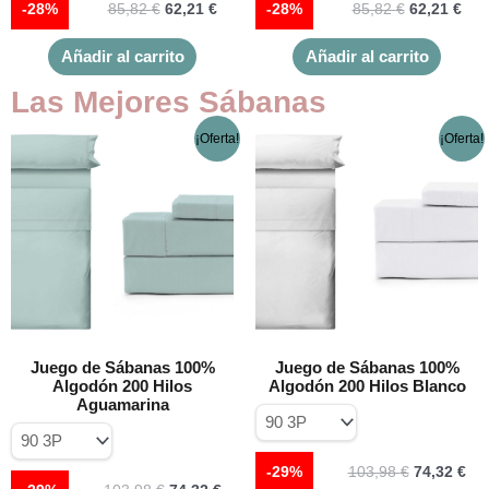
producto
produc
-28%
85,82
€
62,21
€
-28%
85,82
€
62,21
€
Añadir al carrito
Añadir al carrito
Las Mejores Sábanas
El
El
El
El
Este
Este
¡Oferta!
¡Oferta!
precio
precio
precio
pre
producto
produc
original
actual
original
act
tiene
tiene
era:
es:
era:
es:
múltiples
múltipl
103,98 €.
74,32 €.
103,98 €.
74,
variantes.
variant
Las
Las
opciones
opcion
se
se
pueden
puede
elegir
elegir
Juego de Sábanas 100%
Juego de Sábanas 100%
en
en
Algodón 200 Hilos
Algodón 200 Hilos Blanco
la
la
Aguamarina
página
página
de
de
producto
produc
-29%
103,98
€
74,32
€