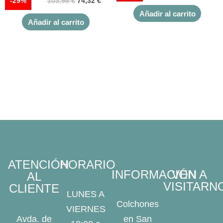
-29%
103,98
€
74,32
€
Añadir al carrito
Añadir al carrito
ATENCIÓN
HORARIO
INFORMACIÓN
VEN A
AL
VISITARN
CLIENTE
LUNES A
Colchones
VIERNES
Avda. de
en San