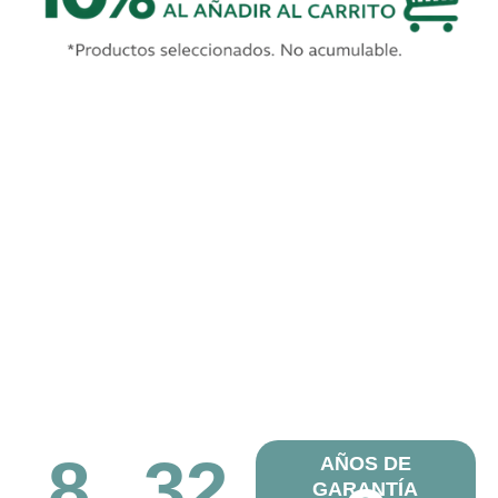
8
32
AÑOS DE
GARANTÍA