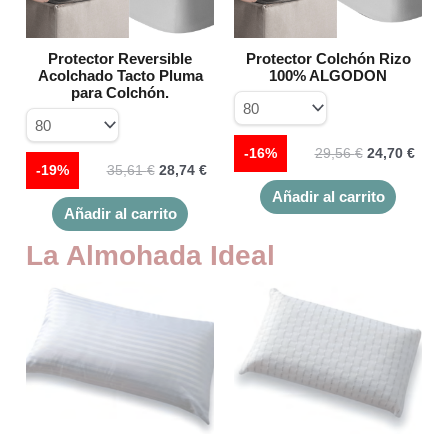
opciones
opcione
se
se
Protector Reversible
Protector Colchón Rizo
pueden
pueden
Acolchado Tacto Pluma
100% ALGODON
elegir
elegir
para Colchón.
en
en
la
la
página
página
-16%
29,56
€
24,70
€
-19%
35,61
€
28,74
€
de
de
producto
product
Añadir al carrito
Añadir al carrito
La Almohada Ideal
Este
producto
tiene
múltiples
variantes.
Las
opciones
se