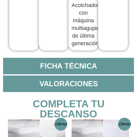
Acolchados
con
máquina
multiagujas
de última
generación,
FICHA TÉCNICA
VALORACIONES
COMPLETA TU
DESCANSO
El
El
El
El
Este
Este
¡Oferta!
¡Oferta!
precio
precio
precio
prec
producto
product
original
actual
original
actu
tiene
tiene