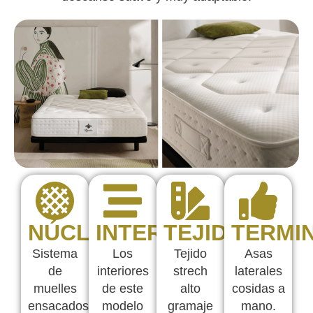
NÚCLEO
INTERIORES
TEJIDOS
TERMI
Sistema
Los
Tejido
Asas
de
interiores
strech
laterales
muelles
de este
alto
cosidas a
ensacados.
modelo
gramaje
mano.