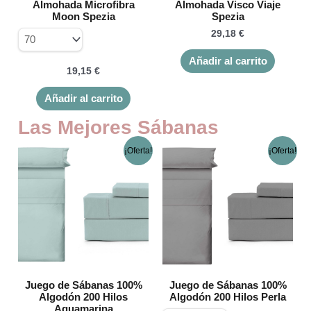
Almohada Microfibra
Almohada Visco Viaje
pueden
Moon Spezia
Spezia
elegir
29,18
€
en
la
Añadir al carrito
página
19,15
€
de
Añadir al carrito
producto
Las Mejores Sábanas
El
El
El
El
Este
Este
¡Oferta!
¡Oferta!
precio
precio
precio
prec
producto
product
original
actual
original
actu
tiene
tiene
era:
es:
era:
es:
múltiples
múltiple
103,98 €.
74,32 €.
103,98 €.
74,3
variantes.
variante
Las
Las
opciones
opcione
se
se
pueden
pueden
elegir
elegir
Juego de Sábanas 100%
Juego de Sábanas 100%
Algodón 200 Hilos
Algodón 200 Hilos Perla
en
en
Aguamarina