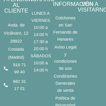
INFORMACIÓN
VEN A
AL
VISITARN
CLIENTE
LUNES A
Colchones
VIERNES
Avda. de
en San
10:00 a
Fernando de
Vicálvaro, 12
14:00 h
Henares
28822
17:30 a
Aviso Legal
20:00 h
Coslada
y
SÁBADOS
(Madrid)
condiciones
10:00 a
916 71
de uso
14:00 h
99 40
Condiciones
682 31
Generales
17 01
de venta
Política de
Privacidad