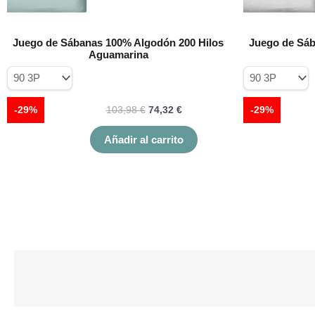
de
producto
Juego de Sábanas 100% Algodón 200 Hilos
Juego de Sáb
Aguamarina
-29%
103,98
€
74,32
€
-29%
Añadir al carrito