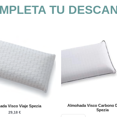
MPLETA TU DESCA
Almohada Visco Carbono D
da Visco Viaje Spezia
Spezia
29,18
€