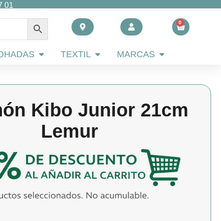
7 01
0
Carrito
 AHORRO
Abrir ALMOHADAS
Abrir TEXTIL
Abrir MARCAS
OHADAS
TEXTIL
MARCAS
hón Kibo Junior 21cm
Lemur