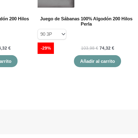
de
de
producto
product
dón 200 Hilos
Juego de Sábanas 100% Algodón 200 Hilos
Perla
4,32
€
-29%
103,98
€
74,32
€
arrito
Añadir al carrito