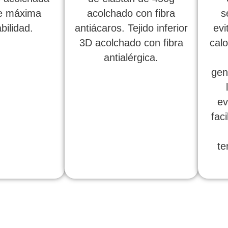
de máxima
acolchado con fibra
s
bilidad.
antiácaros. Tejido inferior
evi
3D acolchado con fibra
calo
antialérgica.
gen
ev
fac
te