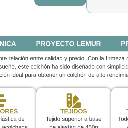
NICA
PROYECTO LEMUR
P
ente relación entre calidad y precio. Con la firmeza
sueño, este colchón ha sido diseñado con simplici
ción ideal para obtener un colchón de alto rendimi
IORES
TEJIDOS
lástica de
Tejido superior a base
Tod
o acolchada
de elastán de 450g