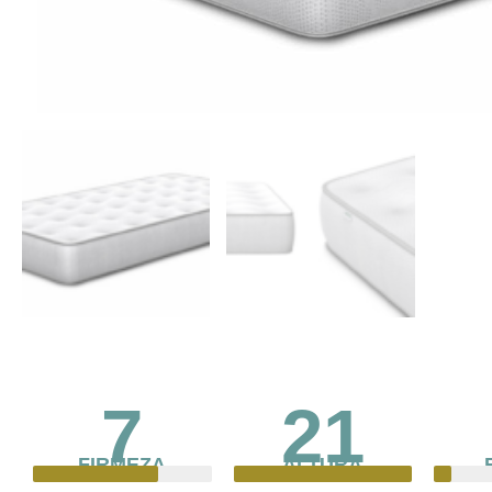
7
21
FIRMEZA
ALTURA