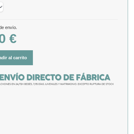
de envío.
00
€
dir al carrito