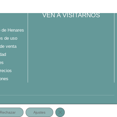
VEN A VISITARNOS
 de Henares
es de uso
de venta
idad
es
precios
iones
Cerrar el banner de cookies RG
Rechazar
Ajustes