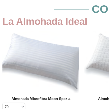
CO
La Almohada Ideal
Este
producto
tiene
múltiples
variantes.
Las
opciones
se
pueden
elegir
en
la
página
Almohada Microfibra Moon Spezia
Almoha
de
producto