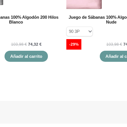
de
producto
anas 100% Algodón 200 Hilos
Juego de Sábanas 100% Algo
Blanco
Nude
103,98
€
74,32
€
-29%
103,98
€
7
Añadir al carrito
Añadir al c