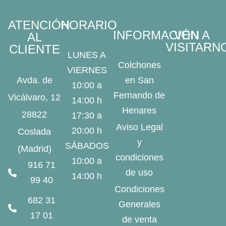
ATENCIÓN
HORARIO
INFORMACIÓN
VEN A
AL
VISITARN
CLIENTE
LUNES A
Colchones
VIERNES
Avda. de
en San
10:00 a
Fernando de
Vicálvaro, 12
14:00 h
Henares
28822
17:30 a
Aviso Legal
20:00 h
Coslada
y
SÁBADOS
(Madrid)
condiciones
10:00 a
916 71
de uso
14:00 h
99 40
Condiciones
682 31
Generales
17 01
de venta