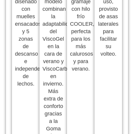
diseñado
modelo
gramaje
uso,
con
combinan
con hilo
provisto
muelles
la
frío
de asas
ensacados
adaptabilidad
COOLER,
laterales
y 5
del
perfecta
para
zonas
ViscoGel
para los
facilitar
de
en la
más
su
descanso
cara de
calurosos
volteo.
e
verano y
y para
independencia
ViscoCarbono
verano.
de
en
lechos.
invierno.
Más
extra de
conforto
gracias
a la
Goma