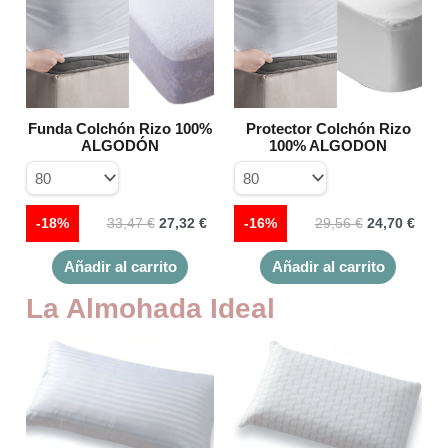
tiene
tiene
era:
es:
era:
es:
múltiples
múltiple
33,47 €.
27,32 €.
29,56 €.
24,70
variantes.
variante
Las
Las
opciones
opcione
se
se
Funda Colchón Rizo 100%
Protector Colchón Rizo
pueden
pueden
ALGODÓN
100% ALGODON
elegir
elegir
en
en
la
la
página
página
-18%
33,47
€
27,32
€
-16%
29,56
€
24,70
€
de
de
producto
product
Añadir al carrito
Añadir al carrito
La Almohada Ideal
Este
producto
tiene
múltiples
variantes.
Las