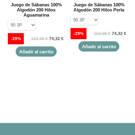
elegir
elegir
Juego de Sábanas 100%
Juego de Sábanas 100%
Algodón 200 Hilos
Algodón 200 Hilos Perla
en
en
Aguamarina
la
la
página
página
de
de
-29%
103,98
€
74,32
€
producto
product
-29%
103,98
€
74,32
€
Añadir al carrito
Añadir al carrito