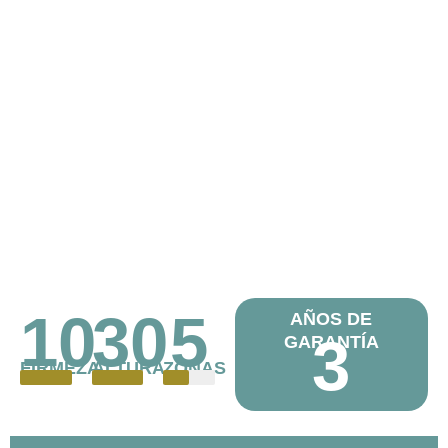
10
30
5
AÑOS DE
3
GARANTÍA
FIRMEZA
ALTURA
ZONAS