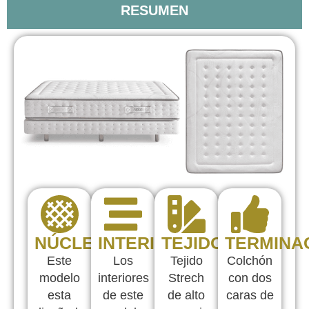
RESUMEN
NÚCLEO
INTERIORES
TEJIDOS
TERMINA
Este
Los
Tejido
Colchón
modelo
interiores
Strech
con dos
esta
de este
de alto
caras de